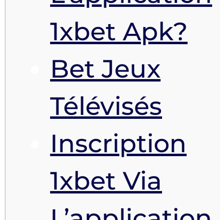
1xbet Apk?
Bet Jeux
Télévisés
Inscription
1xbet Via
L’application