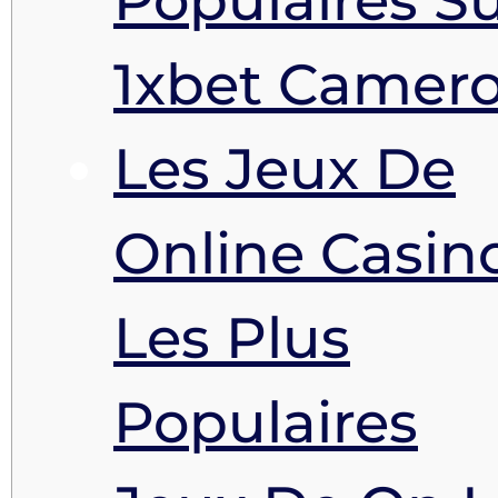
Populaires S
1xbet Camer
Les Jeux De
Online Casin
Les Plus
Populaires