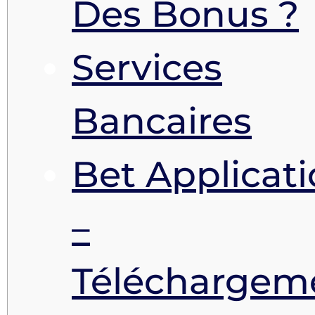
Des Bonus ?
Services
Bancaires
Bet Applicat
–
Téléchargem