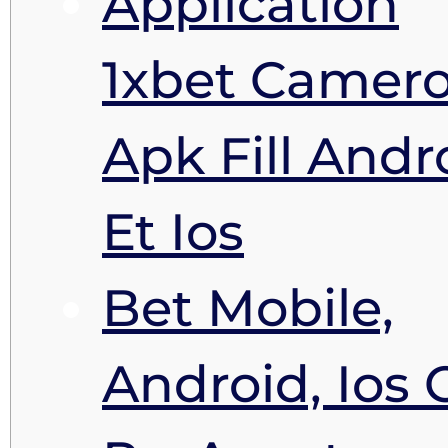
Application
1xbet Camer
Apk Fill Andr
Et Ios
Bet Mobile,
Android, Ios