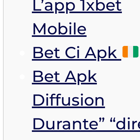
L’app 1xbet
Mobile
Bet Ci Apk
Bet Apk
Diffusion
Durante” “dir