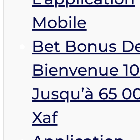
Mobile
Bet Bonus D
Bienvenue 1
Jusqu’à 65 0
Xaf