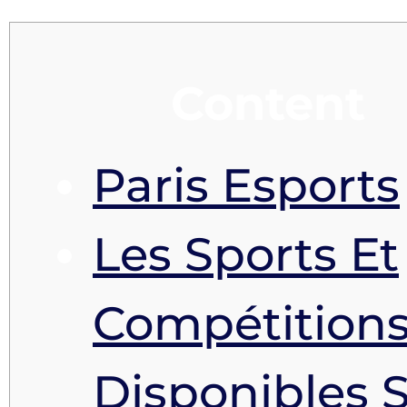
Content
Paris Esports
Les Sports Et
Compétition
Disponibles 