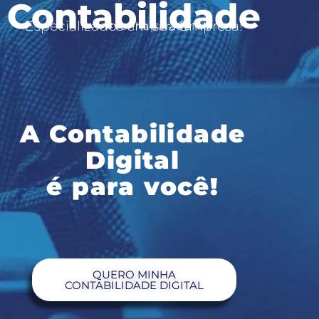
Contabilidade
Especializados em sua Empresa!
#venhaparaSENA
A Contabilidade
Digital
é para você!
QUERO MINHA
CONTABILIDADE DIGITAL