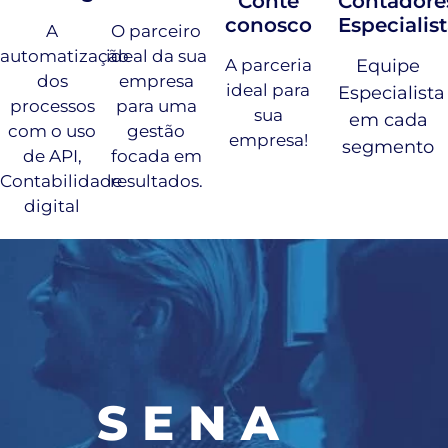
Conte
Contadore
conosco
Especialis
A
O parceiro
automatização
ideal da sua
A parceria
Equipe
dos
empresa
ideal para
Especialista
processos
para uma
sua
em cada
com o uso
gestão
empresa!
segmento
de API,
focada em
Contabilidade
resultados.
digital
S E N A