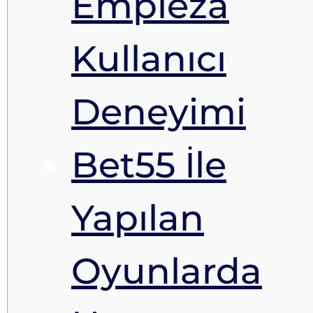
Empieza
Kullanıcı
Deneyimi
Bet55 İle
Yapılan
Oyunlarda