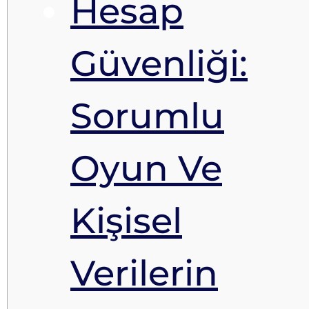
Hesap
Güvenliği:
Sorumlu
Oyun Ve
Kişisel
Verilerin