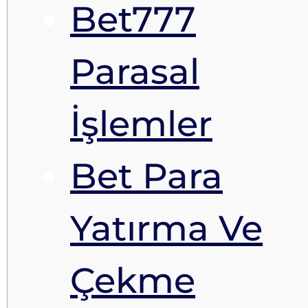
Bet777
Parasal
İşlemler
Bet Para
Yatırma Ve
Çekme