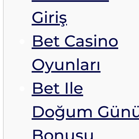
Giriş
Bet Casino
Oyunları
Bet Ile
Doğum Gün
Bonusu