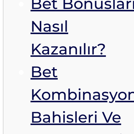
Bet Bonuslar
Nasıl
Kazanılır?
Bet
Kombinasyo
Bahisleri Ve