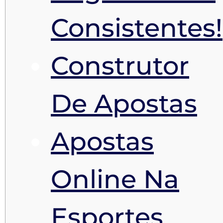
Consistentes!
Construtor
De Apostas
Apostas
Online Na
Esportes