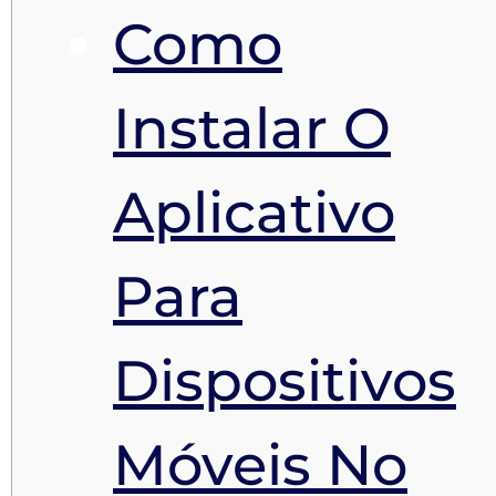
Como
Instalar O
Aplicativo
Para
Dispositivos
Móveis No