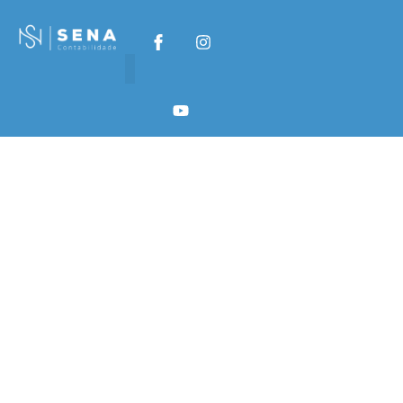
Apostas
Desportivas Site
Sobre Apostas Vave
Online Bónus
Mostbet Online
Casino Portugal
Bónus De Boas-
vindas E Games
Incríveis