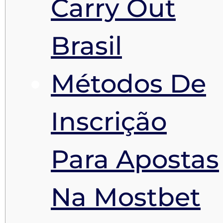
Carry Out
Brasil
Métodos De
Inscrição
Para Apostas
Na Mostbet