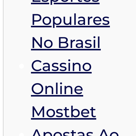
Populares
No Brasil
Cassino
Online
Mostbet
Apostas Ao