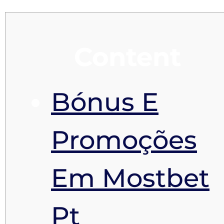
Content
Bónus E
Promoções
Em Mostbet
Pt