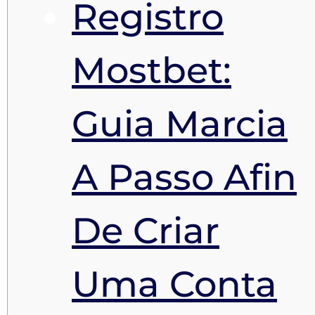
Registro
Mostbet:
Guia Marcia
A Passo Afin
De Criar
Uma Conta