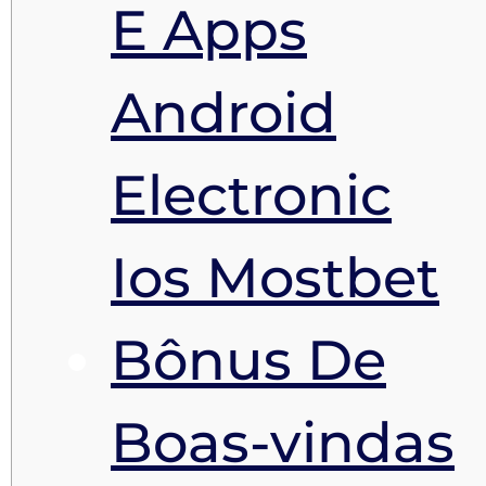
E Apps
Android
Electronic
Ios Mostbet
Bônus De
Boas-vindas