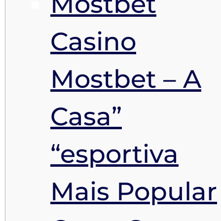
Mostbet
Casino
Mostbet – A
Casa”
“esportiva
Mais Popular