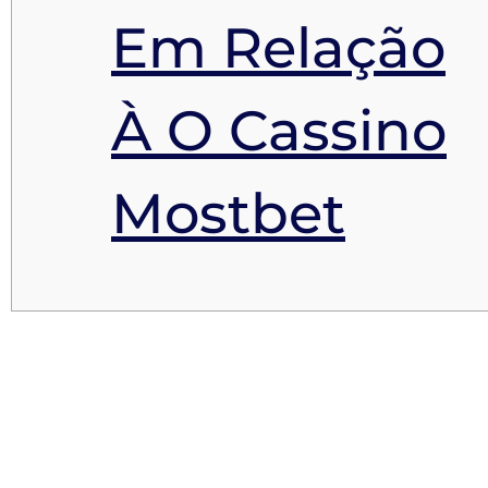
Em Relação
À O Cassino
Mostbet
Além disso, você