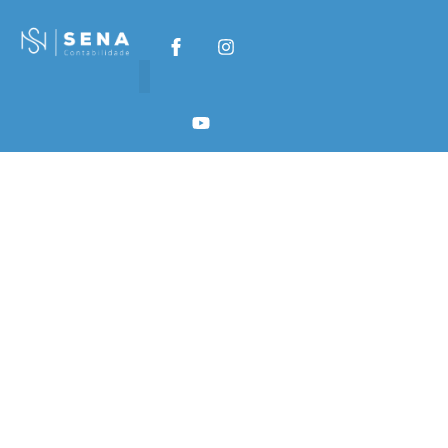
Apostas
Desportivas Site
Sobre Apostas Vave
Online Bónus
Mostbet Online
Casino Portugal
Bónus De Boas-
vindas E Games
Incríveis