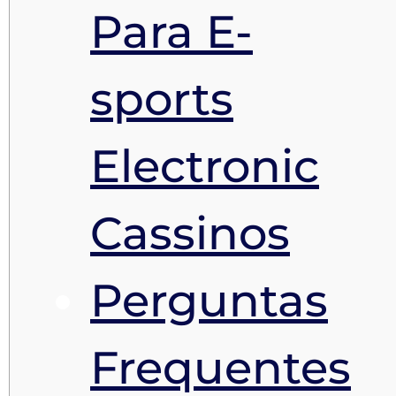
Para E-
sports
Electronic
Cassinos
Perguntas
Frequentes