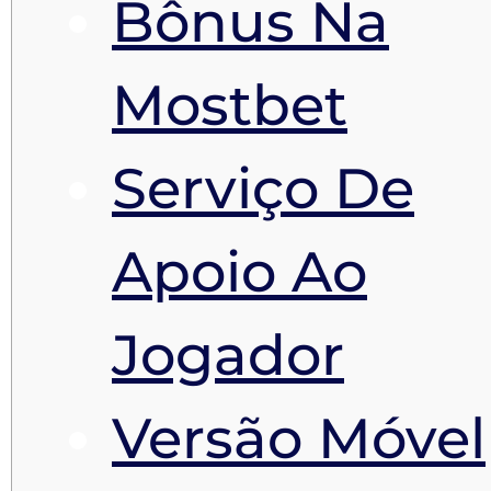
Bônus Na
Mostbet
Serviço De
Apoio Ao
Jogador
Versão Móvel