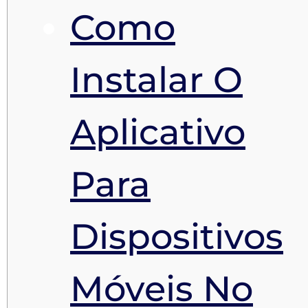
Como
Instalar O
Aplicativo
Para
Dispositivos
Móveis No