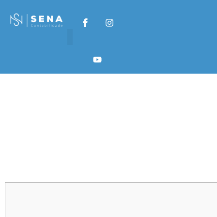
Apostas
Desportivas Web
Site De Apostas
Vave Online Bónus
Mostbet Spain Pt
Casino Revisão E
Jogos Sobre Azar