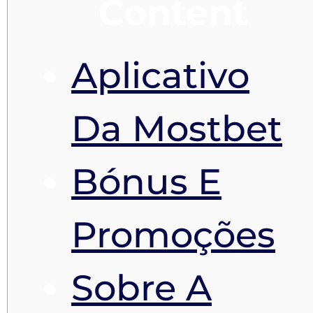
Content
Aplicativo
Da Mostbet
Bónus E
Promoções
Sobre A