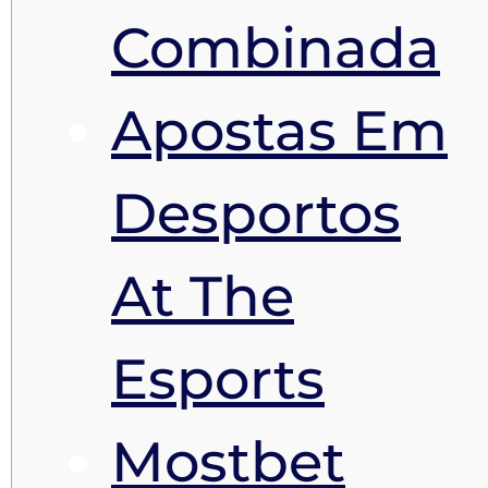
Combinada
Apostas Em
Desportos
At The
Esports
Mostbet