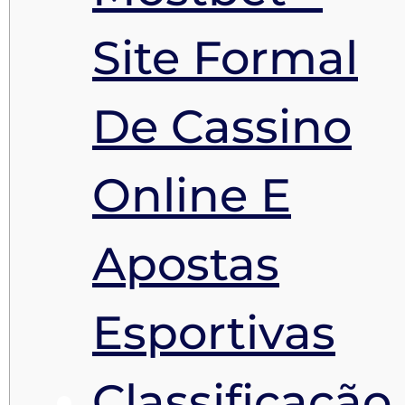
Site Formal
De Cassino
Online E
Apostas
Esportivas
Classificação