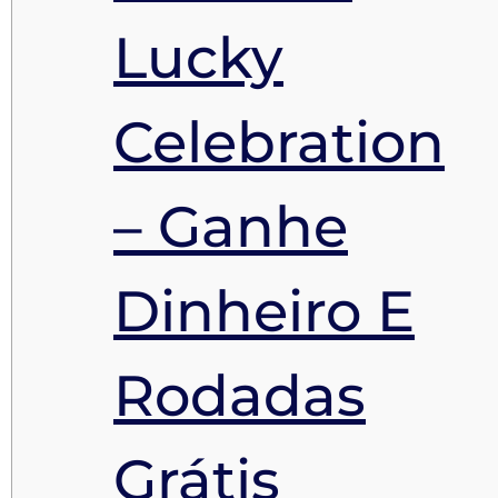
Lucky
Celebration
– Ganhe
Dinheiro E
Rodadas
Grátis