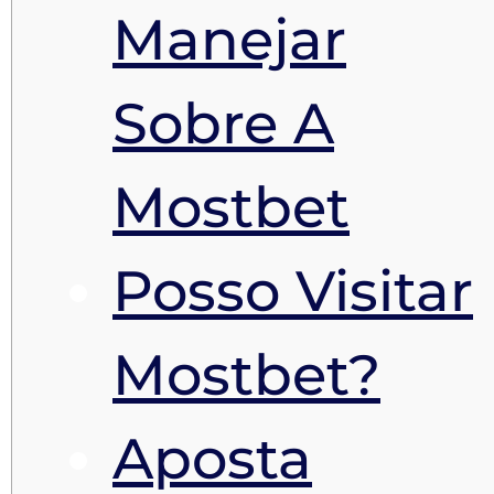
Manejar
Sobre A
Mostbet
Posso Visitar
Mostbet?
Aposta