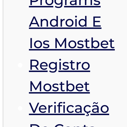
Programs
Android E
Ios Mostbet
Registro
Mostbet
Verificação