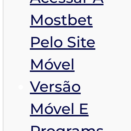
Mostbet
Pelo Site
Móvel
Versão
Móvel E