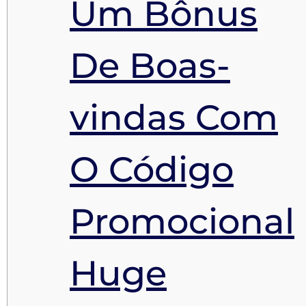
Um Bônus
De Boas-
vindas Com
O Código
Promocional
Huge