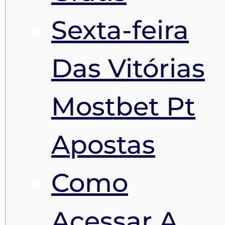
Sexta-feira
Das Vitórias
Mostbet Pt
Apostas
Como
Acessar A