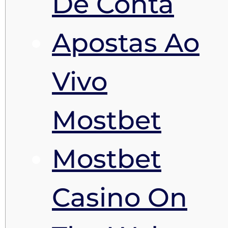
De Conta
Apostas Ao
Vivo
Mostbet
Mostbet
Casino On