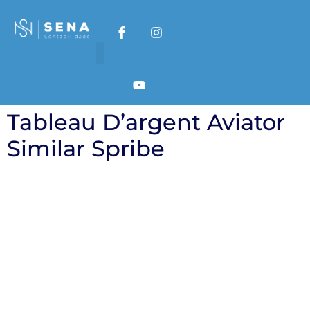
Categoria:
aviator
casino fr
Pariez Ain Jouez Au
Tableau D’argent Aviator
Similar Spribe
Aviator Astuces
& Prédiction:
Nos Stratégies