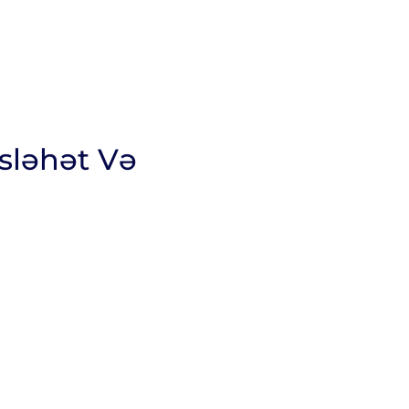
ik Oyun
sləhət Və
Sayti Aviator
iva Della
ldnews Com