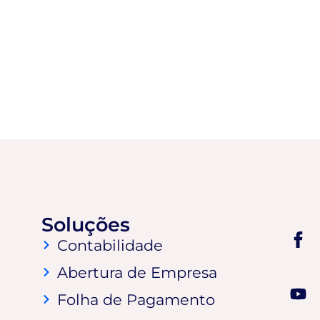
ator
[…]
Soluções
Contabilidade
Abertura de Empresa
Folha de Pagamento