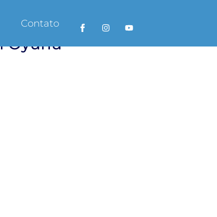
Contato
an Oyunu
Təyyarəni
atlar Qazan
o Oyun)