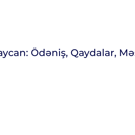
aycanda Avtomat
jlar Və […]
ycan: Ödəniş, Qaydalar, Mə
a Və Qazan Rəsmi 
ssemblea Legislat
lia-romagna Wor