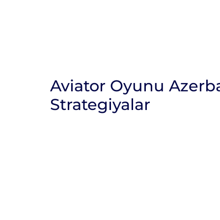
Oyunu Azərb
Rejimi: Avanta
Aviator Oyunu Azerba
Strategiyalar
Aviator ️ Oyn
Azerbaycan A
Regione Emi