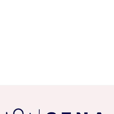
und die Vorteile
hervorgehoben,
die er
deutschen […]