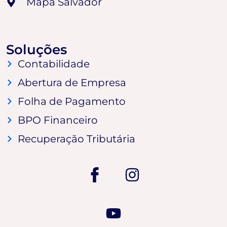
Mapa Salvador
Soluções
Contabilidade
Abertura de Empresa
Folha de Pagamento
BPO Financeiro
Recuperação Tributária