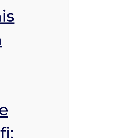
is
n
e
i: