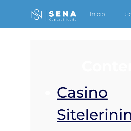
Hızlı Erişim, Güv
Início
S
Betwoon Giriş 2
Conte
Casino
Sitelerini