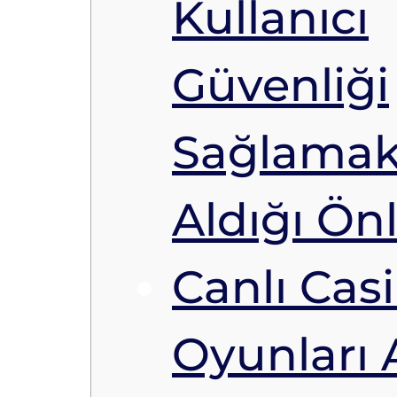
Kullanıcı
Güvenliği
Sağlamak 
Aldığı Ön
Canlı Cas
Oyunları 