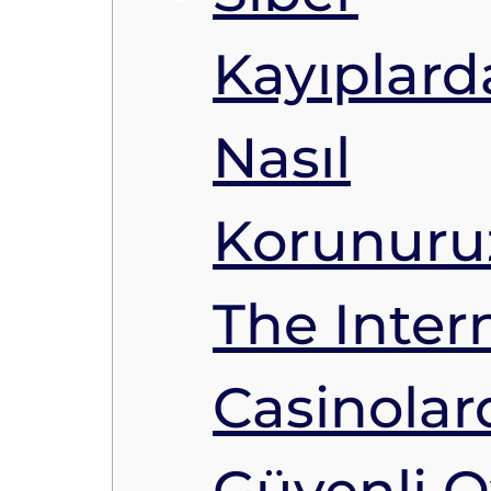
Kayıplard
Nasıl
Korunuru
The Inter
Casinolar