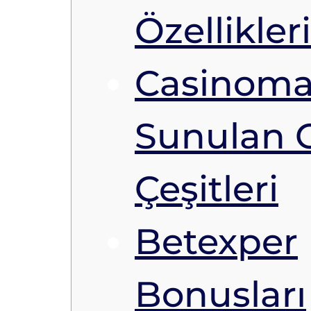
Özellikleri
Casinoma
Sunulan 
Çeşitleri
Betexper
Bonusları