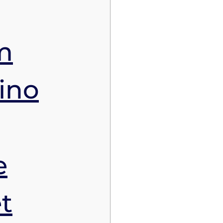
m
ino
e
t