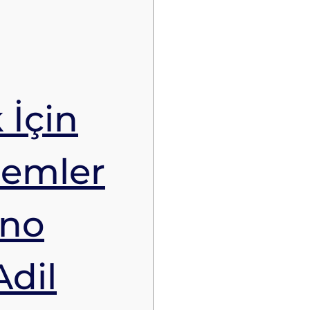
İçin
lemler
ino
Adil