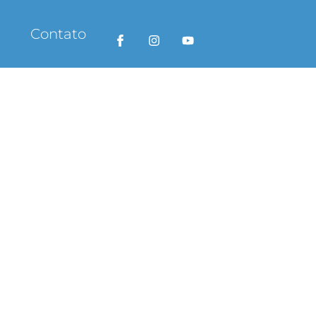
ncel Adres 2026
Contato
Güvenilir Adres