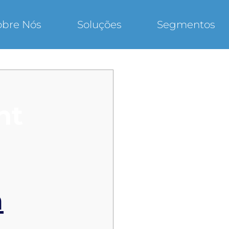
enli Bağlantı Ve En Gü
obre Nós
Soluções
Segmentos
026: Betwoon1069 Com 
nt
n