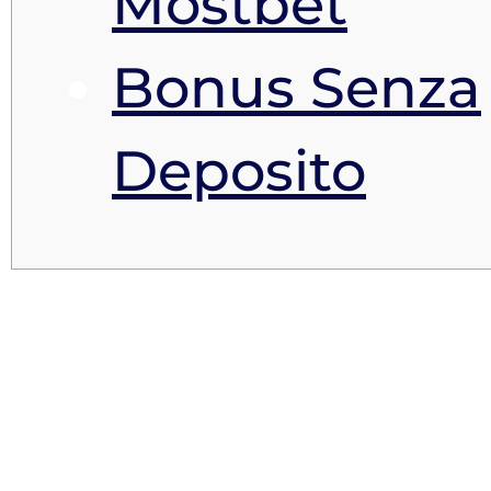
Mostbet
Bonus Senza
Deposito
Casino MostBet
premia i