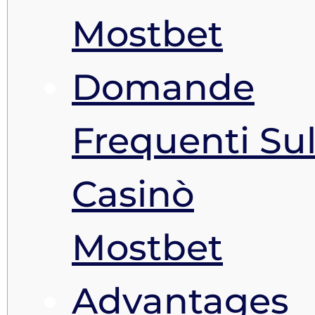
Mostbet
Domande
Frequenti Su
Casinò
Mostbet
Advantages