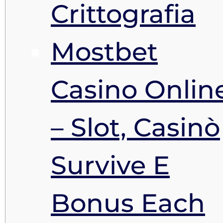
Crittografia
Mostbet
Casino Onlin
– Slot, Casinò
Survive E
Bonus Each