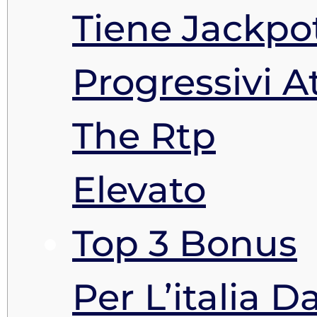
Tiene Jackpo
Progressivi A
The Rtp
Elevato
Top 3 Bonus
Per L’italia D