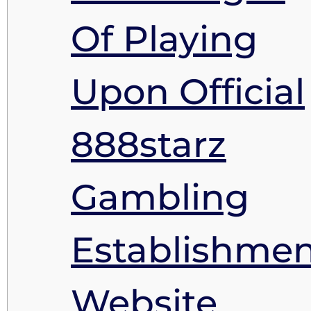
Of Playing
Upon Official
888starz
Gambling
Establishme
Website