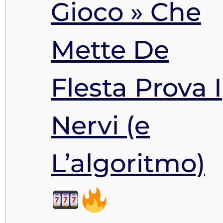
Gioco » Che
Mette De
Flesta Prova I
Nervi (e
L’algoritmo)