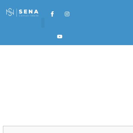
La Tua Guida Alle
Migliori Piattaforme
Pada Casinò Online
Irlandesi
Sito Ufficiale Within
Italia Scommesse
Elizabeth Casinò
Online