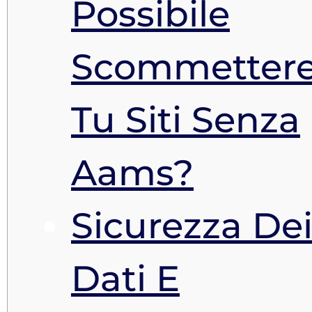
Possibile
Scommetter
Tu Siti Senza
Aams?
Sicurezza De
Dati E