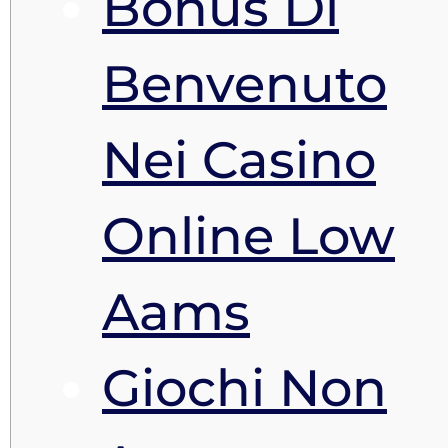
Bonus Di
Benvenuto
Nei Casino
Online Low
Aams
Giochi Non