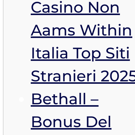
Casino Non
Aams Within
Italia Top Siti
Stranieri 202
Bethall –
Bonus Del