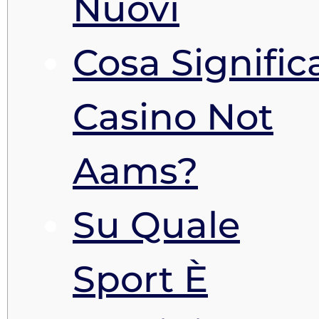
Nuovi
Cosa Signific
Casino Not
Aams?
Su Quale
Sport È