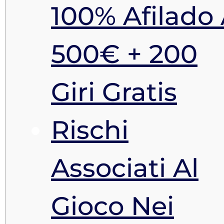
100% Afilado
500€ + 200
Giri Gratis
Rischi
Associati Al
Gioco Nei