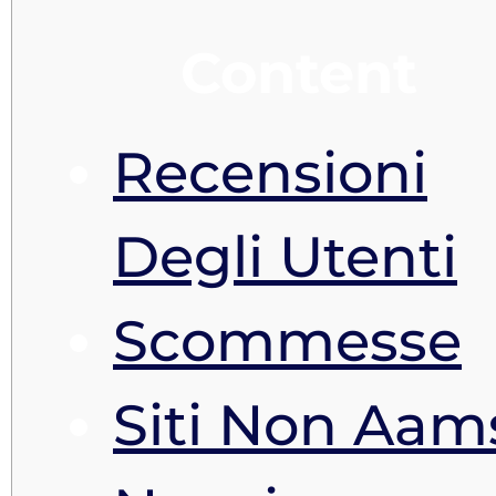
Content
Recensioni
Degli Utenti
Scommesse
Siti Non Aam