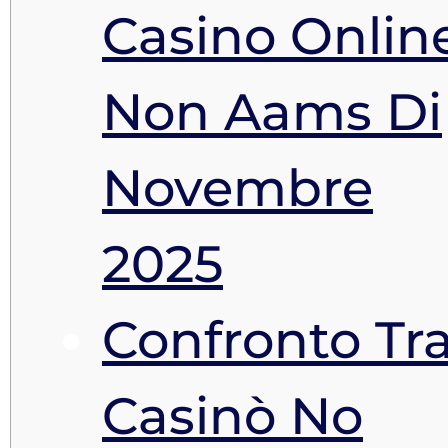
Casino Onlin
Non Aams Di
Novembre
2025
Confronto Tr
Casinò No