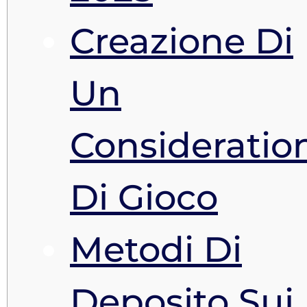
Creazione Di
Un
Consideratio
Di Gioco
Metodi Di
Deposito Sui