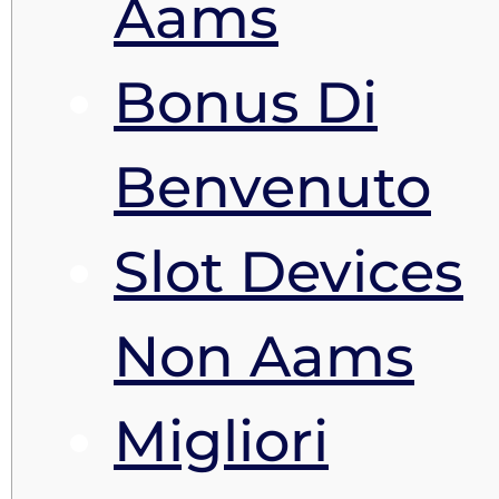
Aams
Bonus Di
Benvenuto
Slot Devices
Non Aams
Migliori