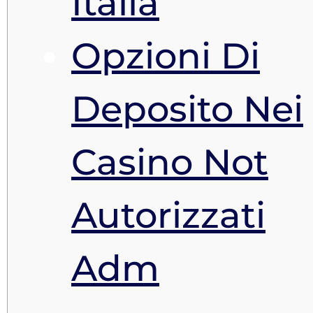
Italia
Opzioni Di
Deposito Nei
Casino Not
Autorizzati
Adm