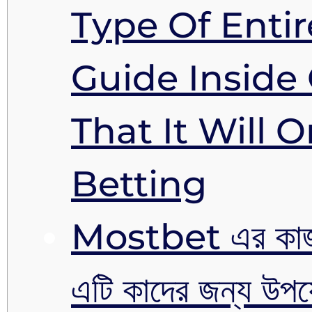
Type Of Entir
Guide Inside 
That It Will O
Betting
Mostbet এর কাজ
এটি কাদের জন্য উপ