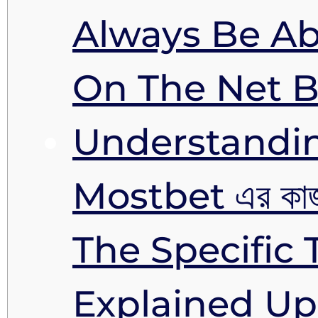
Always Be Ab
On The Net B
Understandi
Mostbet এর কাজ
The Specific 
Explained U