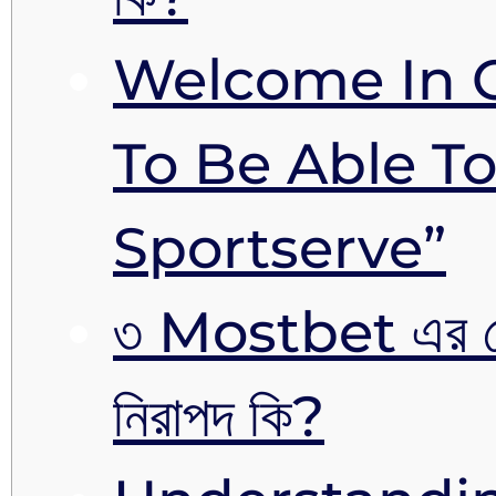
Welcome In 
To Be Able T
Sportserve”
৩ Mostbet এর ল
নিরাপদ কি?