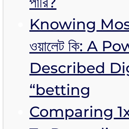
পারি?
Knowing Mos
ওয়ালেট কি: A P
Described Dig
“betting
Comparing 1