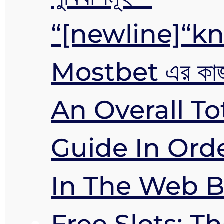
“[newline]“k
Mostbet এর কাজ
An Overall To
Guide In Ord
In The Web B