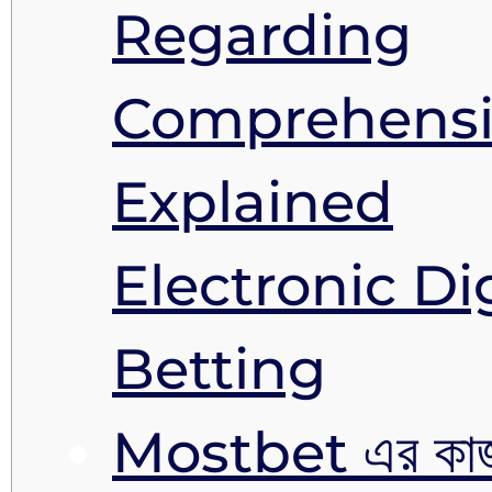
Regarding
Comprehensi
Explained
Electronic Dig
Betting
Mostbet এর কাজ