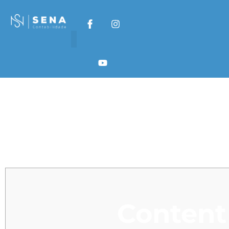
Mostbet এর কাজ কি:
গবেষণা ও ডেটা সংগ্রহের
কৌশল? Tecno Mobile
“mostbet এর কাজ কি এবং
এটি কিভাবে লেনদেন সম্পন্ন
করে?
Content