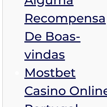
Alguma
Recompensa
De Boas-
vindas
Mostbet
Casino Onlin