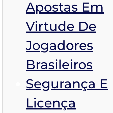
Apostas Em
Virtude De
Jogadores
Brasileiros
Segurança E
Licença