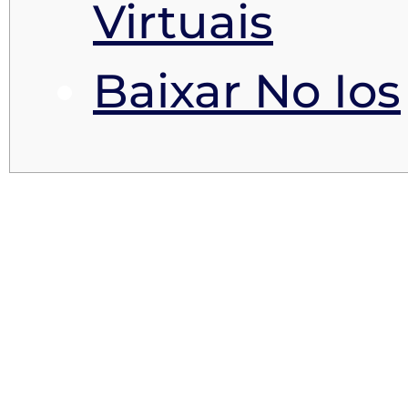
Virtuais
Baixar No Ios
Para entrar not
any sistema,
você precisa