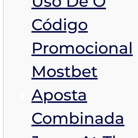
Uso De O
Código
Promocional
Mostbet
Aposta
Combinada