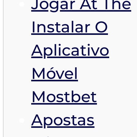
Jogar At The
Instalar O
Aplicativo
Móvel
Mostbet
Apostas