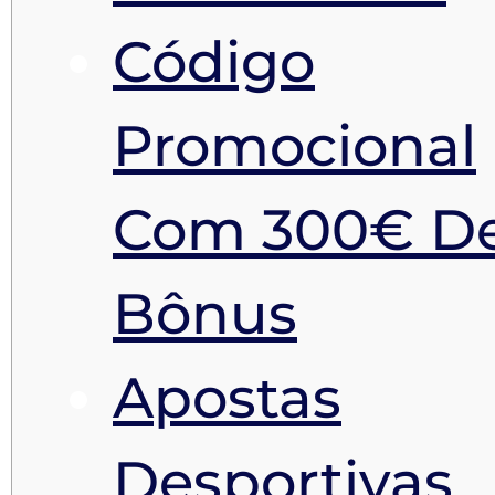
Código
Promocional
Com 300€ D
Bônus
Apostas
Desportivas