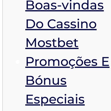
Boas-vindas
Do Cassino
Mostbet
Promoções E
Bónus
Especiais