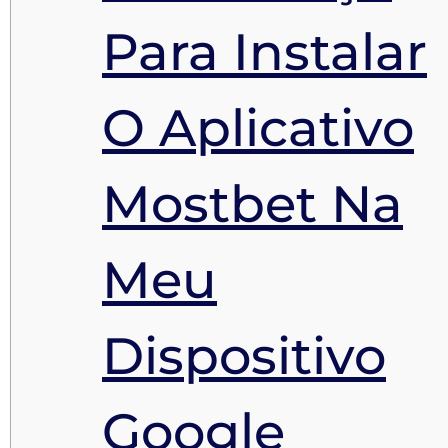
Para Instalar
O Aplicativo
Mostbet Na
Meu
Dispositivo
Google