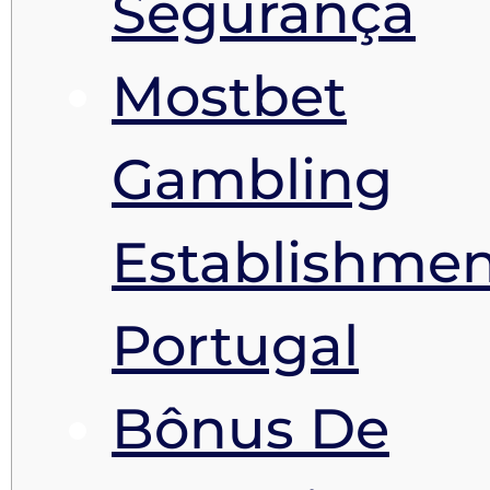
Segurança
Mostbet
Gambling
Establishme
Portugal
Bônus De