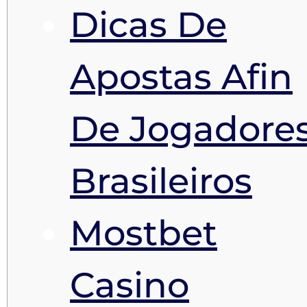
Dicas De
Apostas Afin
De Jogadore
Brasileiros
Mostbet
Casino