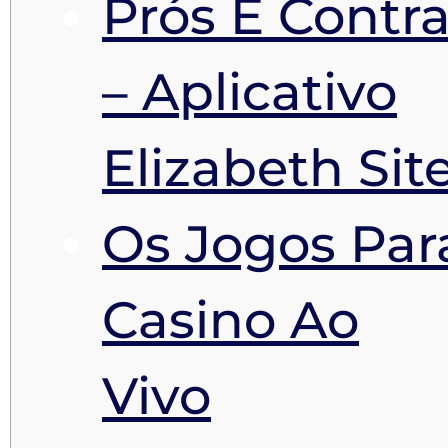
Prós E Contr
– Aplicativo
Elizabeth Sit
Os Jogos Par
Casino Ao
Vivo