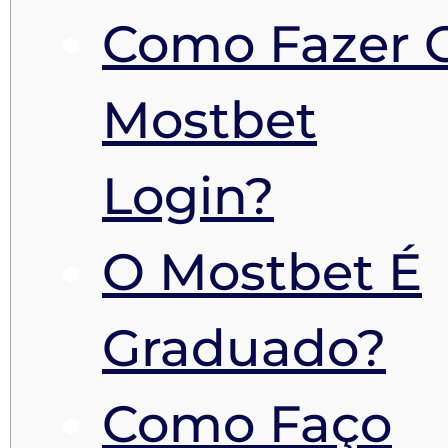
Como Fazer 
Mostbet
Login?
O Mostbet É
Graduado?
Como Faço