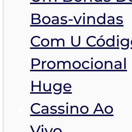
Boas-vindas
Com U Códig
Promocional
Huge
Cassino Ao
Vivo