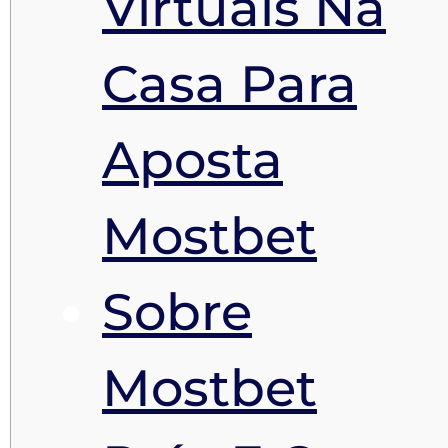
Virtuais Na
Casa Para
Aposta
Mostbet
Sobre
Mostbet