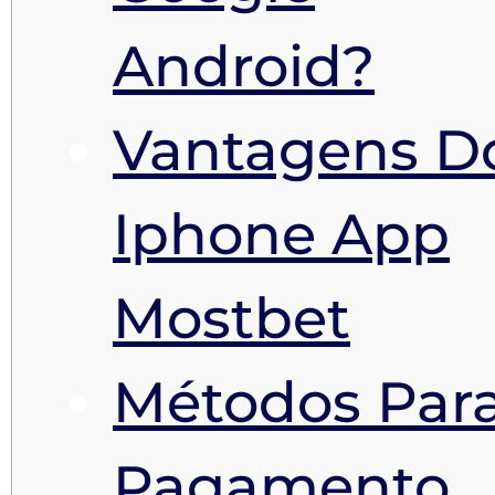
Android?
Vantagens D
Iphone App
Mostbet
Métodos Par
Pagamento