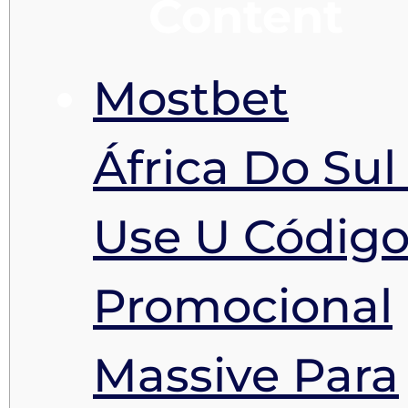
Content
Mostbet
África Do Sul
Use U Códig
Promocional
Massive Para