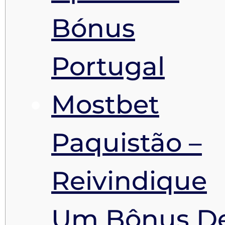
Bónus
Portugal
Mostbet
Paquistão –
Reivindique
Um Bônus D