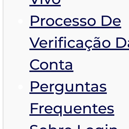
Processo De
Verificação D
Conta
Perguntas
Frequentes