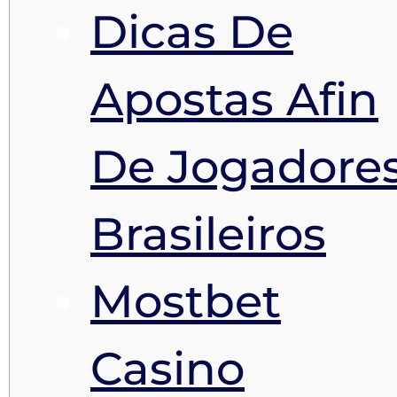
Dicas De
Apostas Afin
De Jogadore
Brasileiros
Mostbet
Casino