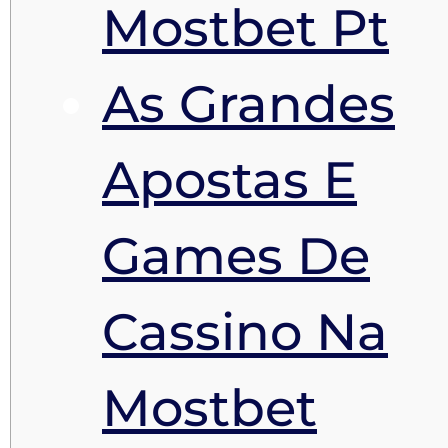
Mostbet Pt
As Grandes
Apostas E
Games De
Cassino Na
Mostbet