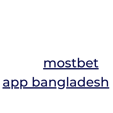
আপনি বিভিন্ন কৌশল
এবং খেলাগুলি খেলে
অভিজ্ঞতা অর্জন করতে
পারবেন।
mostbet
app bangladesh
বাজির ভবিষ্যৎ পরিবর্তন