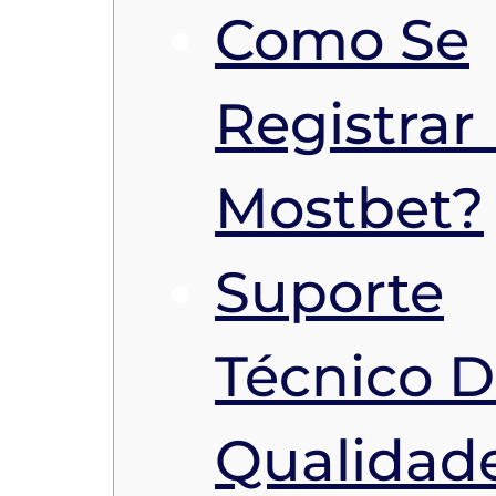
Como Se
Registrar
Mostbet?
Suporte
Técnico 
Qualidad