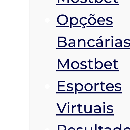
Opções
Bancária
Mostbet
Esportes
Virtuais