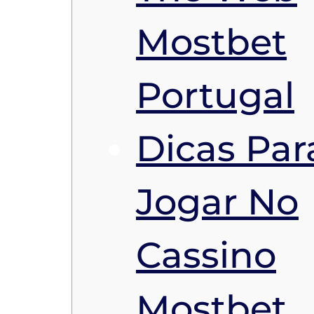
Mostbet
Portugal
Dicas Par
Jogar No
Cassino
Mostbet