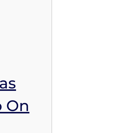
as
o On