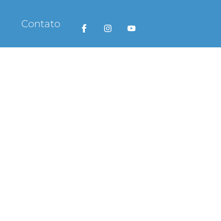
o Zero Brasil
Contato
postas E Casino