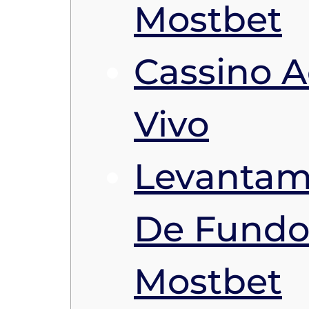
Mostbet
Cassino 
Vivo
Levantam
De Fundo
Mostbet