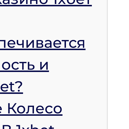
печивается
ость и
et?
е Колесо