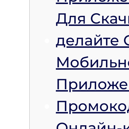
Для Скач
делайте 
Мобильн
Приложен
Промоко
Онлайн-к