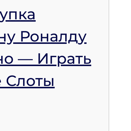
упка
ну Роналду
но — Играть
 Слоты