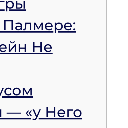
гры
 Палмере:
ейн Не
усом
 — «у Него