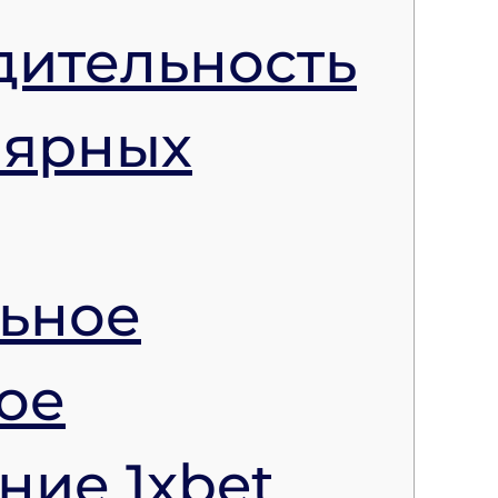
дительность
лярных
ьное
ое
ие 1xbet