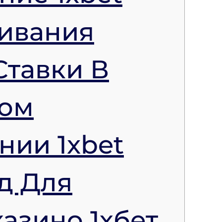
ивания
Ставки В
ом
ии 1xbet
д Для
азино 1хбет