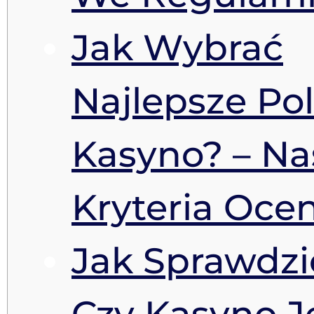
Jak Wybrać
Najlepsze Pol
Kasyno? – Na
Kryteria Oce
Jak Sprawdzi