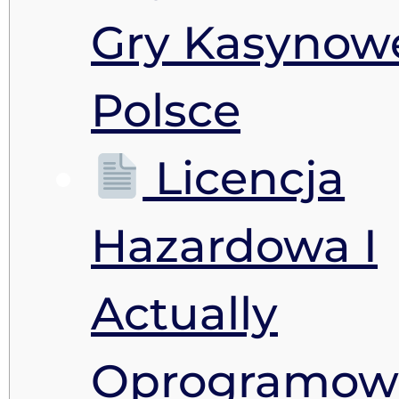
Gry Kasynow
Polsce
Licencja
Hazardowa I
Actually
Oprogramow