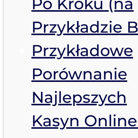
Po Kroku (na
Przykładzie B
Przykładowe
Porównanie
Najlepszych
Kasyn Online