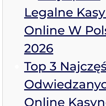
Legalne Kas
Online W Pol
2026
Top 3 Najczęś
Odwiedzany
Online Kasy