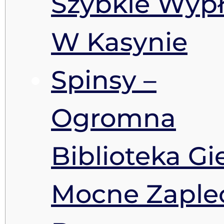
Szybkie Wypł
W Kasynie
Spinsy –
Ogromna
Biblioteka Gie
Mocne Zaple