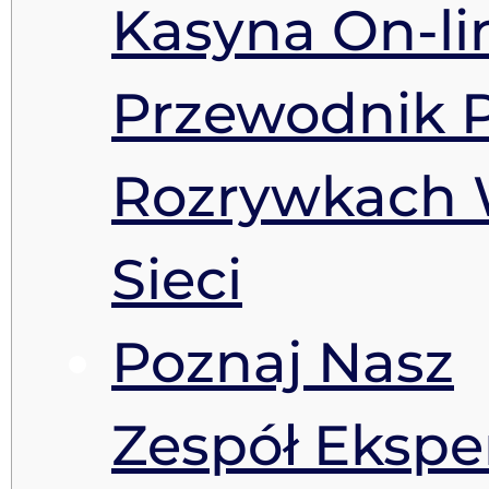
Kasyna On-li
Przewodnik 
Rozrywkach
Sieci
Poznaj Nasz
Zespół Ekspe