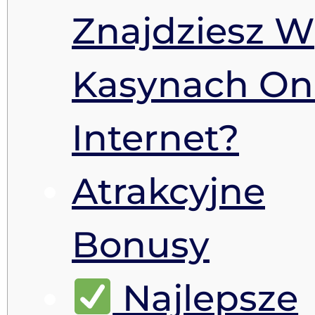
Znajdziesz W
Kasynach On
Internet?
Atrakcyjne
Bonusy
Najlepsze