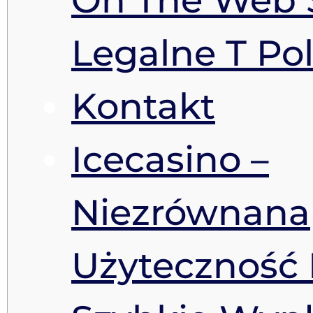
On The Web 
Legalne T Po
Kontakt
Icecasino –
Niezrównana
Użyteczność 