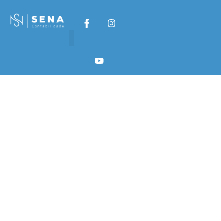
Pul çıxarılması ilə
ən yaxşı kazinolar:
şərtləri başa
düşmək
Pul çıxarılması ilə ən
yaxşı kazinolar:
şərtləri başa düşmək
Pul çıxarılması