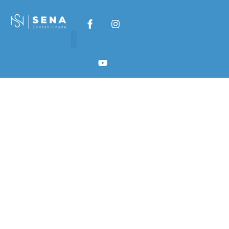
Секреты
эффективных
лайв-ставок в
Pinco: советы для
новичков
Секреты
эффективных лайв-
ставок в Pinco:
советы для