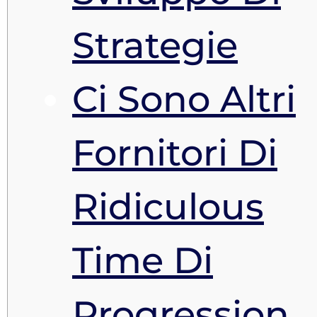
Strategie
Ci Sono Altri
Fornitori Di
Ridiculous
Time Di
Progression