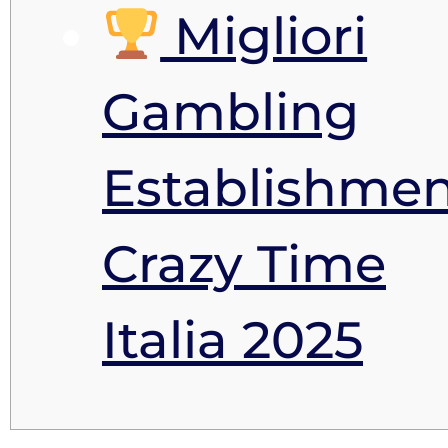
Migliori
Gambling
Establishme
Crazy Time
Italia 2025