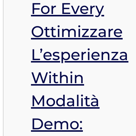
For Every
Ottimizzare
L’esperienza
Within
Modalità
Demo: