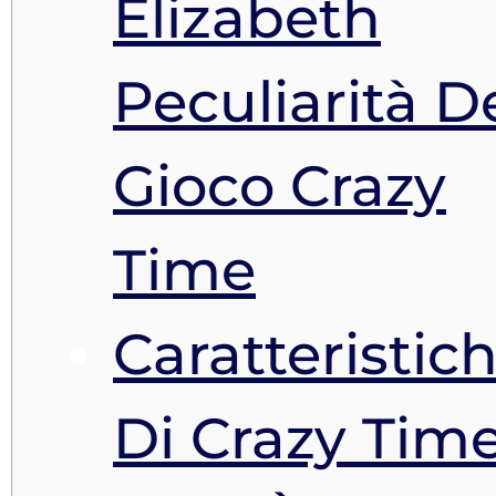
Elizabeth
Peculiarità D
Gioco Crazy
Time
Caratteristic
Di Crazy Time