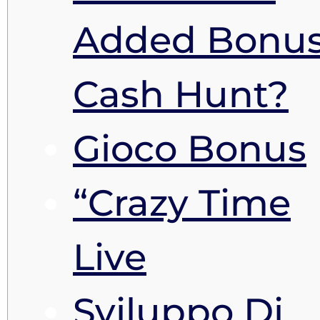
Added Bonu
Cash Hunt?
Gioco Bonus
“Crazy Time
Live
Sviluppo Di