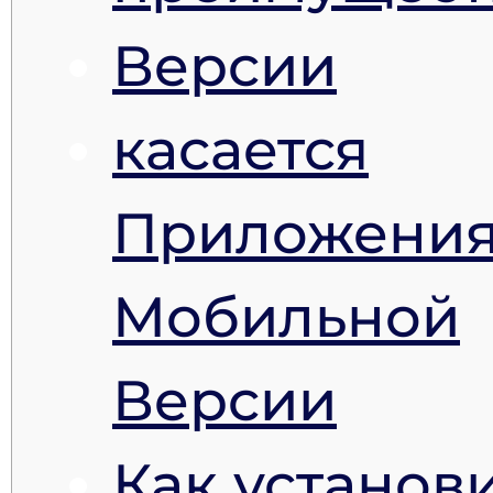
Версии
касается
Приложения
Мобильной
Версии
Как установ