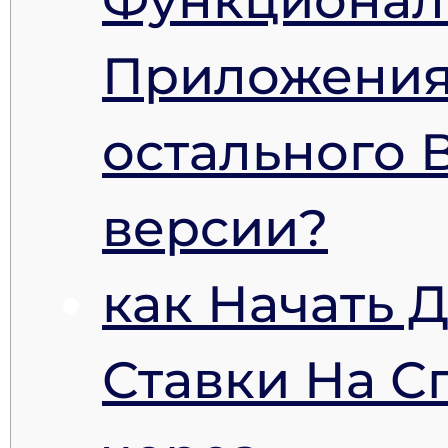
Функционал
Приложени
остального 
версии?
как Начать 
Ставки На С