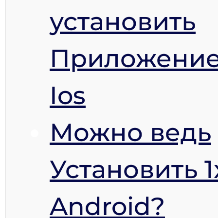
установить
Приложение
Ios
Можно ведь
Установить 1
Android?