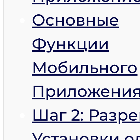
Основные
Функции
Мобильного
Приложения 
Шаг 2: Разр
Установки 