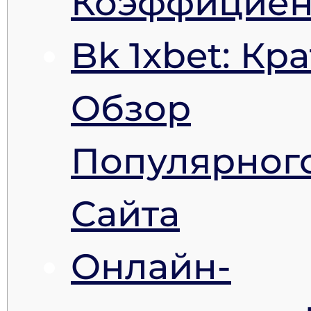
Коэффицие
Bk 1xbet: Кр
Обзор
Популярног
Сайта
Онлайн-