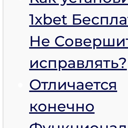
1xbet Беспла
Не Соверши
исправлять?
Отличается
конечно