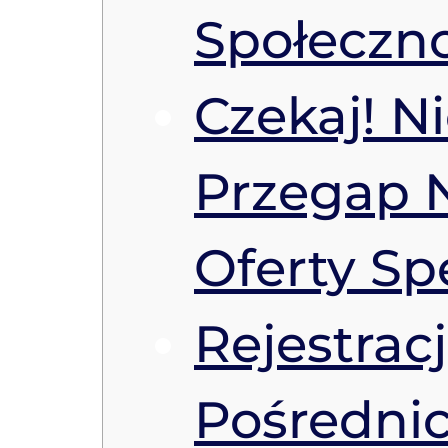
Społeczn
Czekaj! N
Przegap 
Oferty Sp
Rejestrac
Pośredni