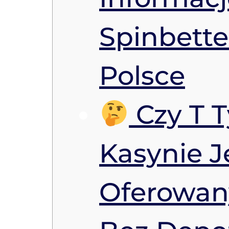
Spinbett
Polsce
Czy T 
Kasynie J
Oferowan