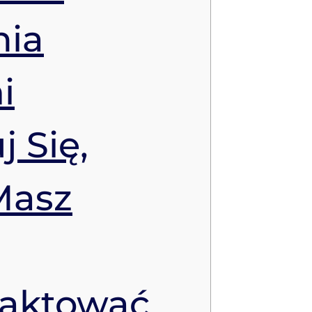
nia
i
j Się,
 Masz
taktować