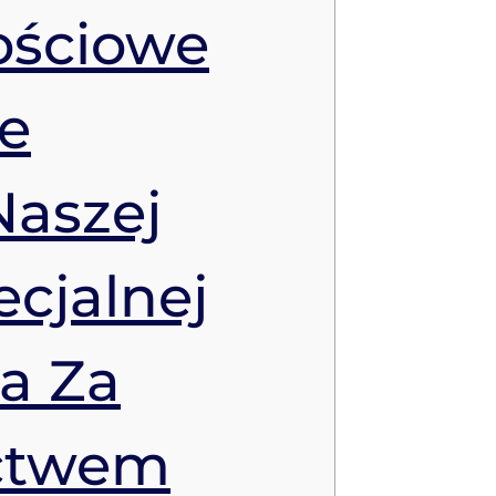
ościowe
ie
Naszej
ecjalnej
ja Za
ctwem