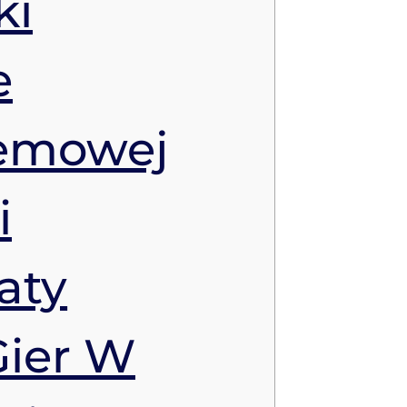
ki
e
emowej
i
aty
Gier W