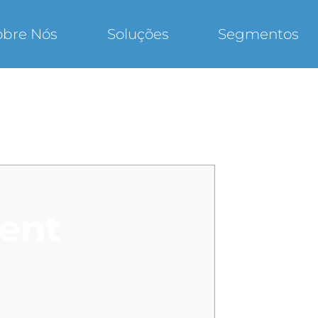
o 2025 Poland: Welcom
obre Nós
Soluções
Segmentos
d Fifty Fs
ternet I Zakłady Spo
ent