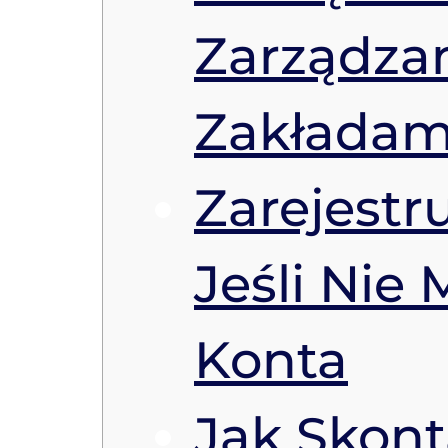
Zarządza
Zakładam
Zarejestru
Jeśli Nie
Konta
Jak Skon