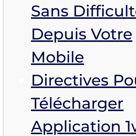
Sans Difficul
Depuis Votre
Mobile
Directives Po
Télécharger
Application 1