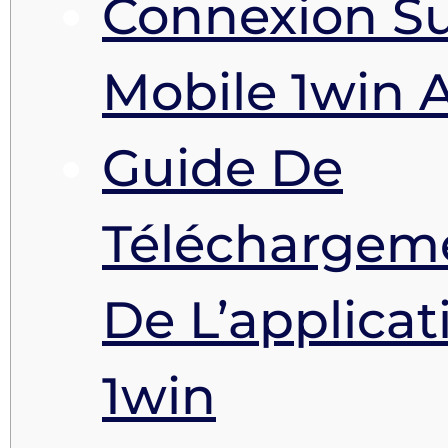
Connexion S
Mobile 1win 
Guide De
Téléchargem
De L’applicat
1win