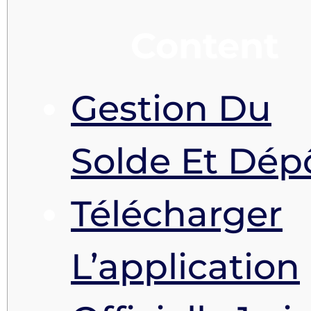
Content
Gestion Du
Solde Et Dép
Télécharger
L’application