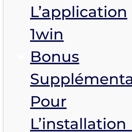
L’application
1win
Bonus
Supplémenta
Pour
L’installation