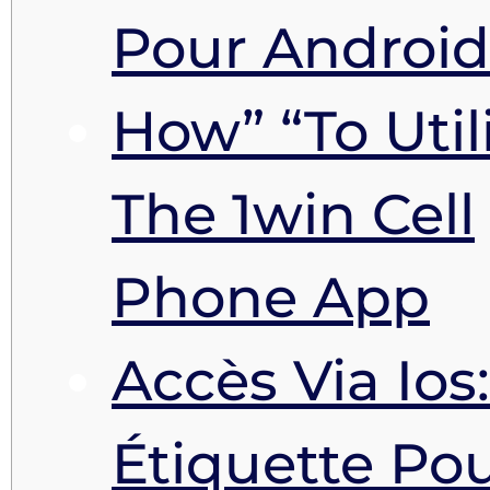
Pour Android
How” “To Util
The 1win Cell
Phone App
Accès Via Ios:
Étiquette Po