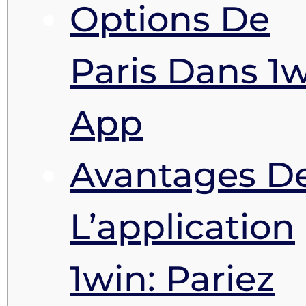
Options De
Paris Dans 1
App
Avantages D
L’application
1win: Pariez