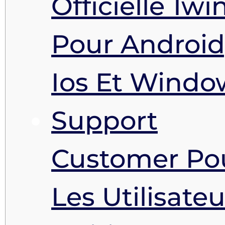
Officielle 1wi
Pour Android
Ios Et Windo
Support
Customer Po
Les Utilisateu