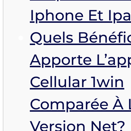
Iphone Et Ip
Quels Bénéfi
Apporte L’app
Cellular 1win
Comparée À 
Version Net?