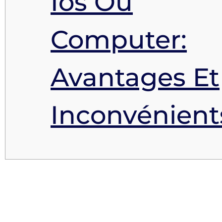
Ios Ou
Computer:
Avantages Et
Inconvénient
1win côte