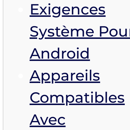
Exigences
Système Pou
Android
Appareils
Compatibles
Avec