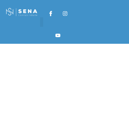
Vorteile und Risiken
von Sportwetten
ohne Oasis für
Deutsche
Vorteile und Risiken
von Sportwetten
ohne Oasis für
Deutsche