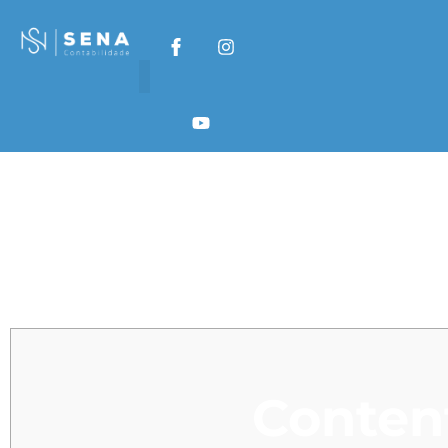
Wat Is Plinko En
Hoe Werkt Het In
België_1
Plinko: Ontdek Een
Populaire Spel In
België
Conten