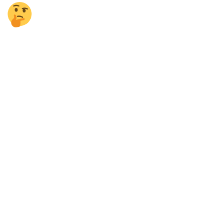
Czy W Polsce
Są Jakiekolwiek
Licencjonowane
Kasyna? Jak
Skontaktować
Się Z Obsługą