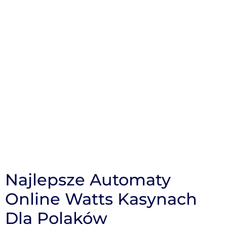
Online Non
Aams Di
Novembre 2025
Confronto […]
Najlepsze Automaty
Online Watts Kasynach
Dla Polaków