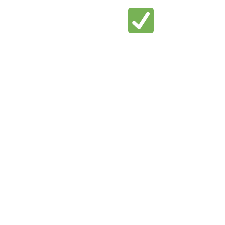
Legalitet
Vem Bonusar
Finns E På
Casinon I
Avsaknad Av
Svensk Licens?