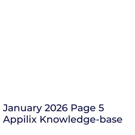
Fungerar
Casinospel Utan
Svensk Licens –
[…]
January 2026 Page 5
Appilix Knowledge-base