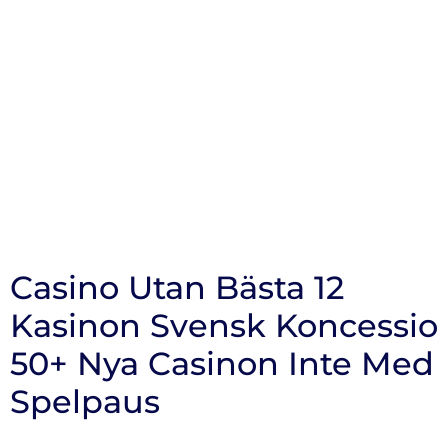
Provided By
Online Casinos?
[…]
Casino Utan Bästa 12
Kasinon Svensk Koncessio
50+ Nya Casinon Inte Med
Spelpaus