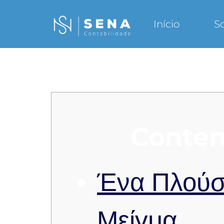
Επιτάχυνση Προς 
Início
S
Casino Infiniten
Δωρεάν Περιστροφ
Conten
Ένα Πλούσ
Μείγμα