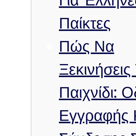
Για Έλληνε
Παίκτες
Πώς Να
Ξεκινήσεις
Παιχνίδι: 
Εγγραφής 