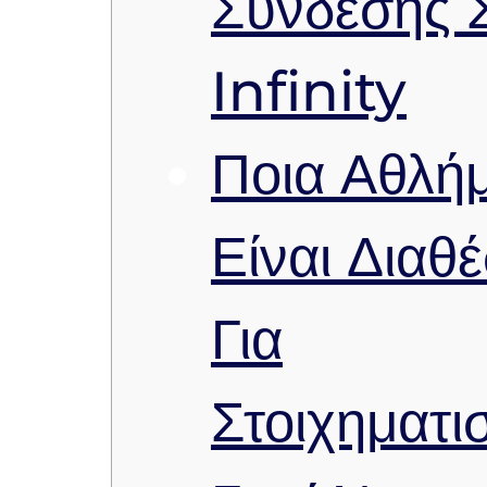
Σύνδεσης 
Infinity
Ποια Αθλή
Είναι Διαθ
Για
Στοιχηματι