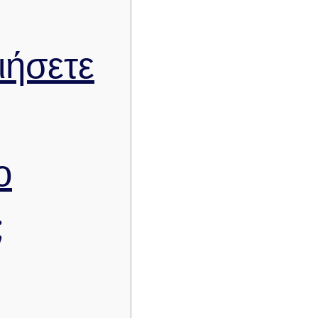
ιήσετε
ο
;