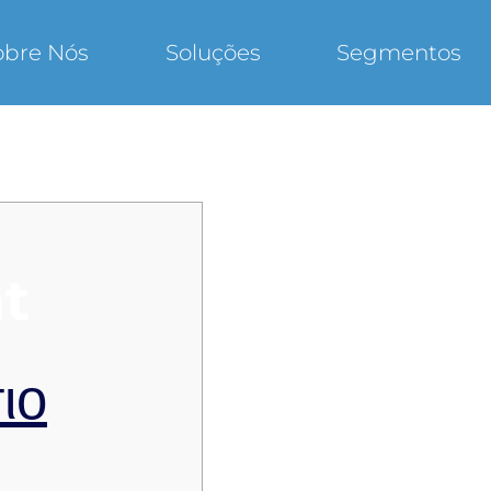
Μπόνους 100 Και Δωρεάν
obre Nós
Soluções
Segmentos
ess Μπόνους Έως Five-
ές
t
ιο