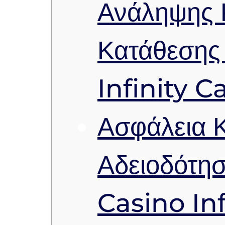
Ανάληψης 
Κατάθεσης
Infinity C
Ασφάλεια Κ
Αδειοδότησ
Casino Inf