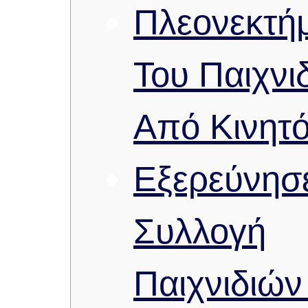
Πλεονεκτή
Του Παιχνι
Από Κινητ
Εξερεύνησ
Συλλογή
Παιχνιδιών