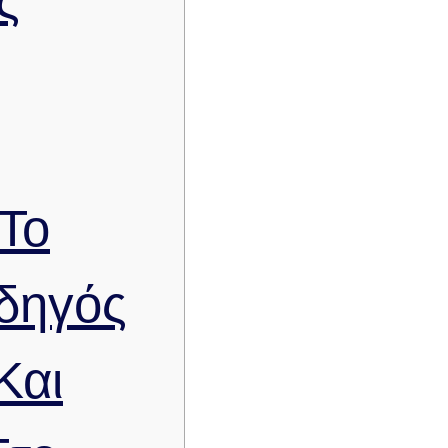
ς
 Το
Οδηγός
Και