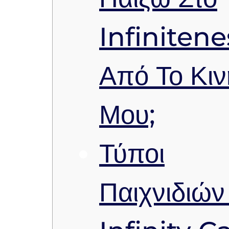
Infinitene
Από Το Κιν
Μου;
Τύποι
Παιχνιδιών