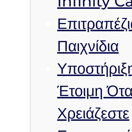
Infinity C
Επιτραπέζι
Παιχνίδια
Υποστήριξ
Έτοιμη Ότα
Χρειάζεστε