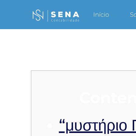
Καζίνο Infinitene
Início
S
Ασφαλείς Πληρωμέ
Infinity Online Ca
Ελλάδα
Conten
“μυστήριο 