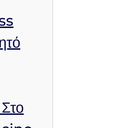
ss
ητό
 Στο