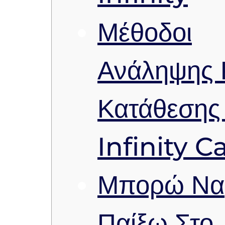
Μέθοδοι
Ανάληψης 
Κατάθεσης
Infinity C
Μπορώ Να
Παίξω Στο