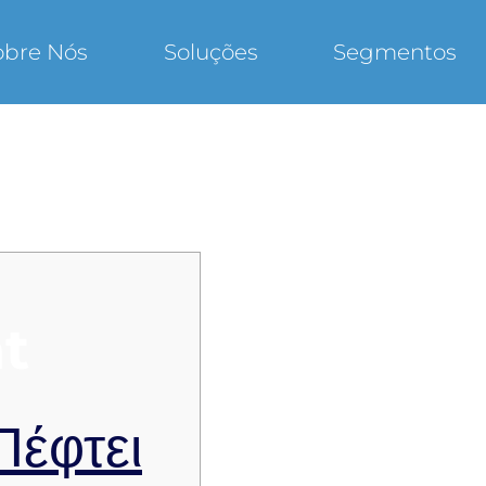
ss Ελλάδα: Πάνω Από 7 0
obre Nós
Soluções
Segmentos
ς Και Απίστευτα Μπόνου
sino ︎ Επίσημη Ιστοσελίδ
t
Πέφτει