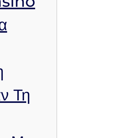
asino
α
η
ν Τη