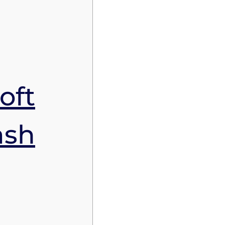
oft
rash