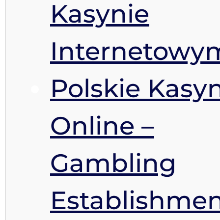
Kasynie
Internetowy
Polskie Kasy
Online –
Gambling
Establishme