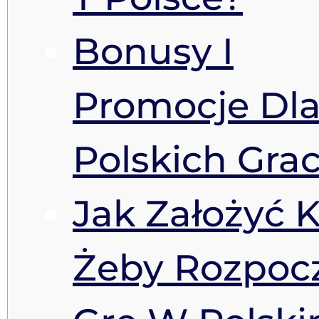
Bonusy I
Promocje Dl
Polskich Gra
Jak Założyć 
Żeby Rozpoc