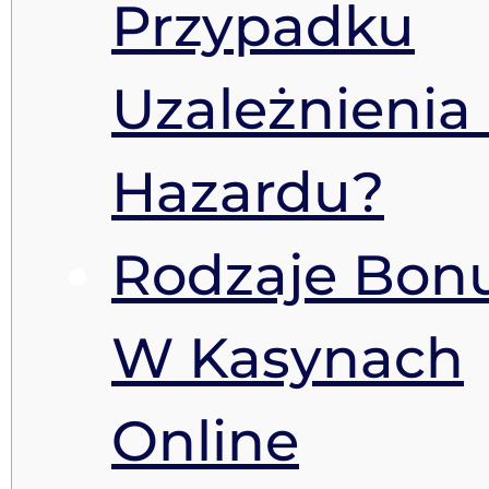
Przypadku
Uzależnienia
Hazardu?
Rodzaje Bon
W Kasynach
Online