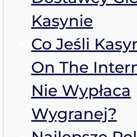
Kasynie
Co Jeśli Kasy
On The Inter
Nie Wypłaca
Wygranej?