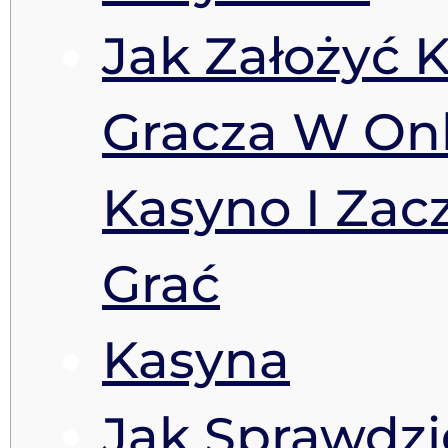
Jak Założyć 
Gracza W On
Kasyno I Zac
Grać
Kasyna
Jak Sprawdzi