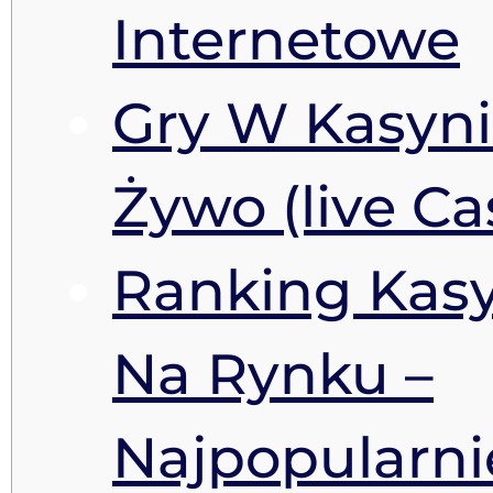
Internetowe
Gry W Kasyn
Żywo (live Ca
Ranking Kas
Na Rynku –
Najpopularni