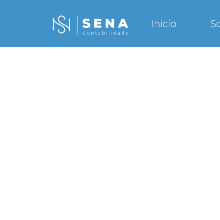
Mostbet Yükle: Tə
Início
S
Mostbet Yükle: Tə
Mostbet yükl
əhəmiyyətli 
Mostbet plat
üçün ən yaxşı