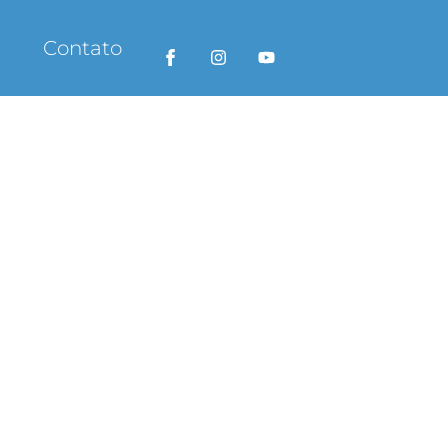
 Yaxşı Təkliflər
Contato
 Yaxşı Təkliflər
is mühitində
məqalədə,
əsiz bahislər
akirə