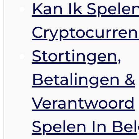
Kan Ik Spele
Cryptocurren
Stortingen,
Betalingen &
Verantwoord
Spelen In Bel