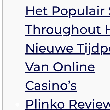
Het Populair 
Throughout 
Nieuwe Tijdp
Van Online
Casino’s
Plinko Revie