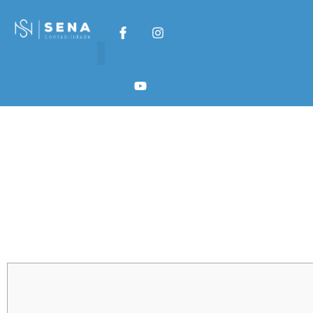
Plinko: Ontdek Een
Populaire Spel
Through België”
Plinko: Is Usually
Deze App
Betrouwbaar Of Een
Fraud?