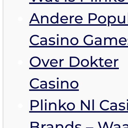
Andere Popul
Casino Game
Over Dokter
Casino
Plinko Nl Cas
Brands – Waa