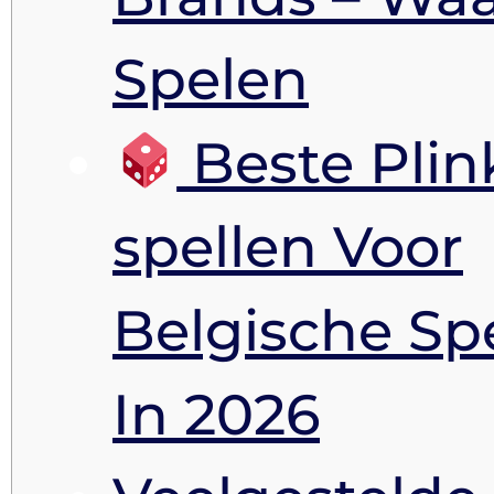
Spelen
Beste Plin
spellen Voor
Belgische Sp
In 2026